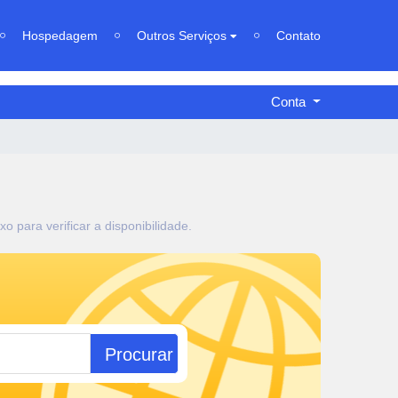
Hospedagem
Outros Serviços
Contato
Conta
 para verificar a disponibilidade.
Procurar