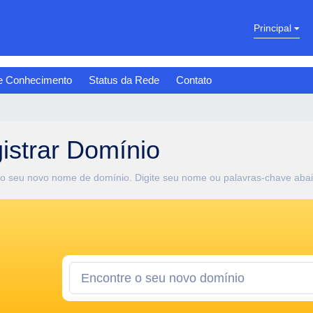
Principal
e Conhecimento
Status da Rede
Contato
istrar Domínio
o seu novo nome de domínio. Digite seu nome ou palavras-chave abaixo