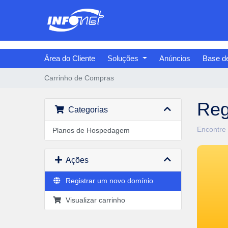
Área do Cliente
Soluções
Anúncios
Base d
Carrinho de Compras
Reg
Categorias
Encontre 
Planos de Hospedagem
Ações
Registrar um novo domínio
Visualizar carrinho